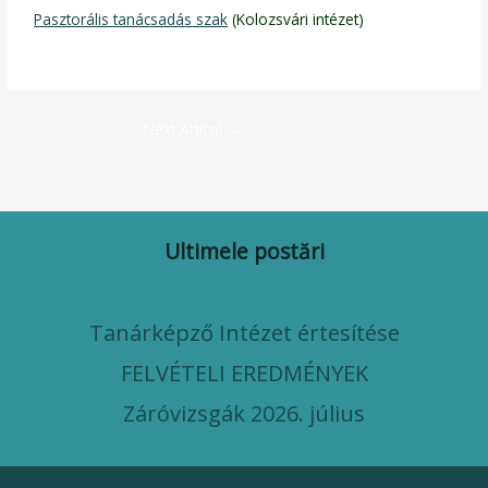
Pasztorális tanácsadás szak
(Kolozsvári intézet)
Next Articol
→
Ultimele postări
Tanárképző Intézet értesítése
FELVÉTELI EREDMÉNYEK
Záróvizsgák 2026. július