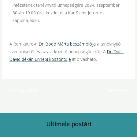
Intézetének tanévnyitó ünnepségére 2024. szeptember
30-án 19.00 órai kezdettel a Kar Szent Jeromos
kápolnájában.
A Romkat.ro-n
Dr. Bodó Márta beszámolója
a tanévnyitó
szentmiséről és az azt közető ünnepségünkről. A
Dr. Diósi
Dávid dékán ünnepi köszöntője
itt olvasható.
←
Previous Articol
Next Articol
→
Ultimele postări