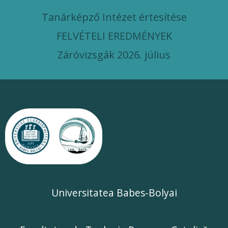
Tanárképző Intézet értesítése
FELVÉTELI EREDMÉNYEK
Záróvizsgák 2026. július
Universitatea Babes-Bolyai