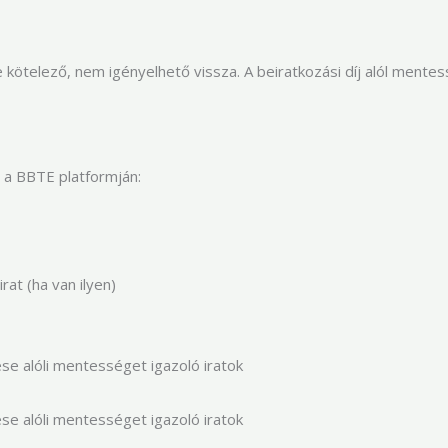
 kötelező, nem igényelhető vissza. A beiratkozási díj alól mentess
ni a BBTE platformján:
rat (ha van ilyen)
etése alóli mentességet igazoló iratok
etése alóli mentességet igazoló iratok