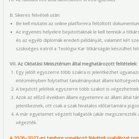
B. Sikeres felvételi után:
Be kell mutatni az online platformra feltöltött dokument
Az ingyenes helyekre bejutottaknak le kell tenniük a tit
és az egyéb diplomák eredeti példányát, valamint két 
szükséges iratról a Teológia Kar titkárságán készülhet hit
VII. Az Oktatási Minisztérium által meghatározott feltételek:
Egy jelölt egyszerre több szakra is jelentkezhet ugyanaz
intézményben folytathat tanulmányokat állami költségvet
A bejutott jelöltek egyszerre több szakot is végezhetnek
Azok az előző években állami egyetemre az állam által tá
jelentkeznek, ott csak a szak hivatalos időtartamára jogo
A már egyetemet végzett hallgatók (akár megszerezték az
végezték.
A 2026–2027-es tanévre vonatkozó felvételi szabályzat ro