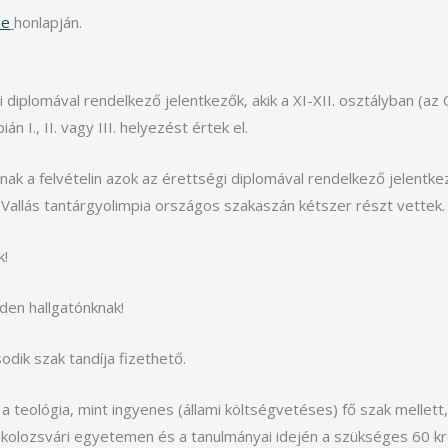
ae
honlapján.
i diplomával rendelkező jelentkezők, akik a XI-XII. osztályban (az
 I., II. vagy III. helyezést értek el.
ak a felvételin azok az érettségi diplomával rendelkező jelentkező
Vallás tantárgyolimpia országos szakaszán kétszer részt vettek.
k!
den hallgatónknak!
dik szak tandíja fizethető.
 teológia, mint ingyenes (állami költségvetéses) fő szak mellett
kolozsvári egyetemen és a tanulmányai idején a szükséges 60 kr