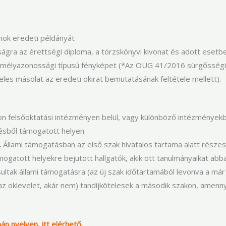
umok eredeti példányát
kárságra az érettségi diploma, a törzskönyvi kivonat és adott ese
személyazonossági típusú fényképet (*Az OUG 41/2016 sürgőssé
eles másolat az eredeti okirat bemutatásának feltétele mellett).
on felsőoktatási intézményen belül, vagy különböző intézményekb
ésből támogatott helyen.
.
Állami támogatásban az első szak hivatalos tartama alatt részes
mogatott helyekre bejutott hallgatók, akik ott tanulmányaikat ab
sultak állami támogatásra (az új szak időtartamából levonva a már
 oklevelet, akár nem) tandíjkötelesek a második szakon, amenny
mán nyelven,
itt elérhető.