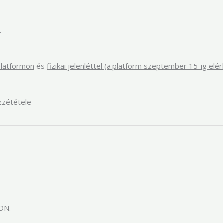
.
platformon
és
fizikai jelenléttel (a platform szeptember 15-ig elé
zzététele
RON.