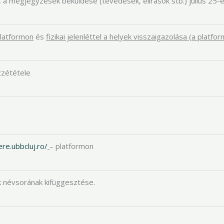
 a megjegyzések beküldése (tévedések, elírások stb.) július 25-é
platformon
és
fizikai jelenléttel a helyek visszaigazolása (a platfor
zététele
re.ubbcluj.ro/
– platformon
k névsorának kifüggesztése.