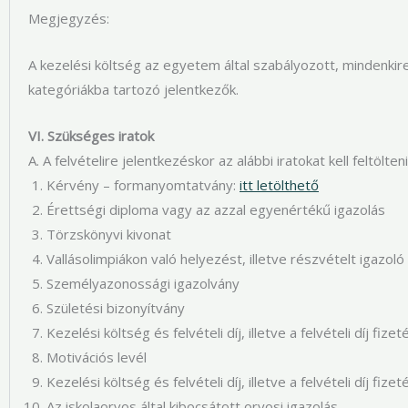
Megjegyzés:
A kezelési költség az egyetem által szabályozott, mindenkire
kategóriákba tartozó jelentkezők.
VI. Szükséges iratok
A. A felvételire jelentkezéskor az alábbi iratokat kell feltölte
Kérvény – formanyomtatvány:
itt letölthető
Érettségi diploma vagy az azzal egyenértékű igazolás
Törzskönyvi kivonat
Vallásolimpiákon való helyezést, illetve részvételt igazoló i
Személyazonossági igazolvány
Születési bizonyítvány
Kezelési költség és felvételi díj, illetve a felvételi díj fiz
Motivációs levél
Kezelési költség és felvételi díj, illetve a felvételi díj fiz
Az iskolaorvos által kibocsátott orvosi igazolás