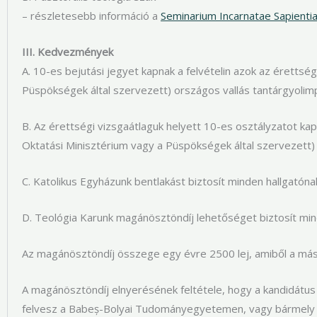
– részletesebb információ a
Seminarium Incarnatae Sapienti
III. Kedvezmények
A. 10-es bejutási jegyet kapnak a felvételin azok az érettség
Püspökségek által szervezett) országos vallás tantárgyolimpián
B. Az érettségi vizsgaátlaguk helyett 10-es osztályzatot kapn
Oktatási Minisztérium vagy a Püspökségek által szervezett) 
C. Katolikus Egyházunk bentlakást biztosít minden hallgatóna
D. Teológia Karunk magánösztöndíj lehetőséget biztosít min
Az magánösztöndíj összege egy évre 2500 lej, amiből a máso
A magánösztöndíj elnyerésének feltétele, hogy a kandidátus a
felvesz a Babeș-Bolyai Tudomány­egye­temen, vagy bármely 