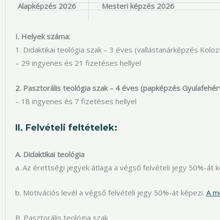
Alapképzés 2026
Mesteri képzés 2026
I. Helyek száma:
1. Didaktikai teológia szak – 3 éves (vallástanárképzés Kolo
– 29 ingyenes
és 21 fizetéses hellyel
2. Pasztorális teológia szak – 4 éves (papképzés Gyulafehér
– 18 ingyenes és 7 fizetéses hellyel
II. Felvételi feltételek:
A. Didaktikai teológia
a. Az érettségi jegyek átlaga a végső felvételi jegy 50%-át k
b. Motivációs levél a végső felvételi jegy 50%-át képezi.
A mo
B. Pasztorális teológia szak