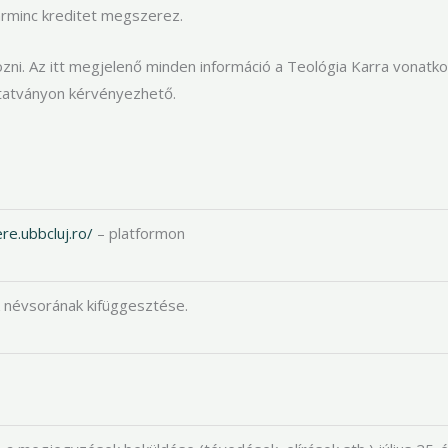
arminc kreditet megszerez.
ozni. Az itt megjelenő minden információ a Teológia Karra vonatk
tatványon kérvényezhető.
re.ubbcluj.ro/
– platformon
k névsorának kifüggesztése.