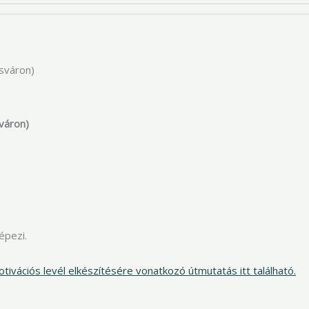
zsváron)
váron)
épezi.
tivációs levél elkészítésére vonatkozó útmutatás itt található.