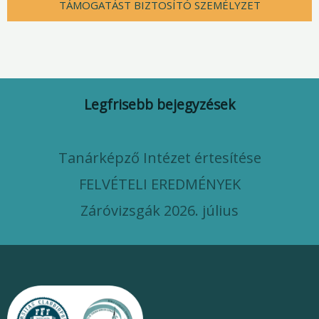
TÁMOGATÁST BIZTOSÍTÓ SZEMÉLYZET
Legfrisebb bejegyzések
Tanárképző Intézet értesítése
FELVÉTELI EREDMÉNYEK
Záróvizsgák 2026. július