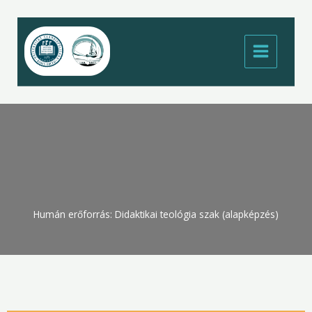
Skip
to
content
Humán erőforrás: Didaktikai teológia szak (alapképzés)