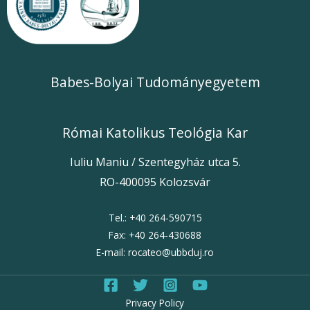
Babes-Bolyai Tudományegyetem
Római Katolikus Teológia Kar
Iuliu Maniu / Szentegyház utca 5.
RO-400095 Kolozsvár
Tel.:
+40 264-59071
5
Fax:
+40 264-430688
E-mail:
rocateo@ubbcluj.ro
Privacy Policy