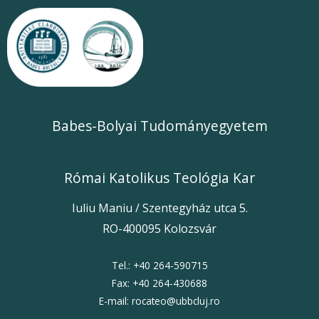
Babes-Bolyai Tudományegyetem
Római Katolikus Teológia Kar
Iuliu Maniu / Szentegyház utca 5.
RO-400095 Kolozsvár
Tel.:
+40 264-59071
5
Fax:
+40 264-430688
E-mail:
rocateo@ubbcluj.ro