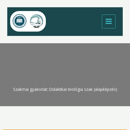
Skip
to
content
Szakmai gyakorlat: Didaktikai teológia szak (alapképzés)