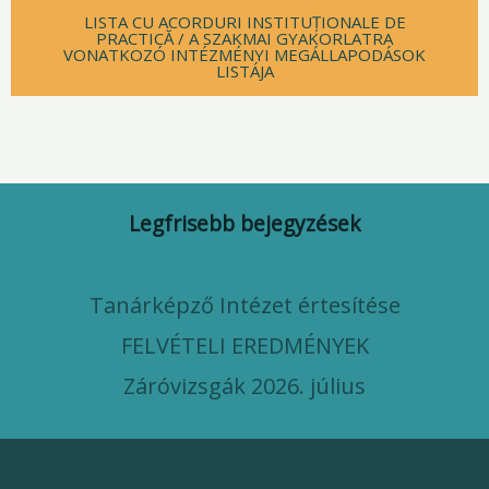
LISTA CU ACORDURI INSTITUȚIONALE DE
PRACTICĂ / A SZAKMAI GYAKORLATRA
VONATKOZÓ INTÉZMÉNYI MEGÁLLAPODÁSOK
LISTÁJA
Legfrisebb bejegyzések
Tanárképző Intézet értesítése
FELVÉTELI EREDMÉNYEK
Záróvizsgák 2026. július