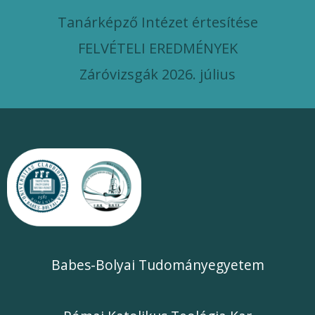
Tanárképző Intézet értesítése
FELVÉTELI EREDMÉNYEK
Záróvizsgák 2026. július
Babes-Bolyai Tudományegyetem