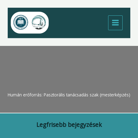
Skip
to
content
Humán erőforrás: Pasztorális tanácsadás szak (mesterképzés)
Legfrisebb bejegyzések