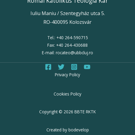
Római Katolikus Teológia Kar
Iuliu Maniu / Szentegyház utca 5.
RO-400095 Kolozsvár
Tel.:
+40 264-59071
5
Fax:
+40 264-430688
E-mail:
rocateo@ubbcluj.ro
Privacy Policy
Cookies Policy
Copyright © 2026 BBTE RKTK
Created by bodevelop