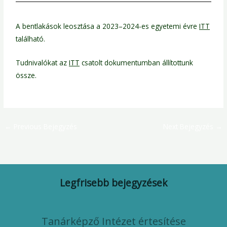
A bentlakások leosztása a 2023–2024-es egyetemi évre
ITT
található.
Tudnivalókat az
ITT
csatolt dokumentumban állítottunk
össze.
←
Previous Bejegyzés
Next Bejegyzés
→
Legfrisebb bejegyzések
Tanárképző Intézet értesítése