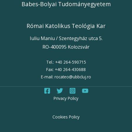
Babes-Bolyai Tudományegyetem
Római Katolikus Teológia Kar
Iuliu Maniu / Szentegyház utca 5.
RO-400095 Kolozsvár
Tel.:
+40 264-59071
5
Fax:
+40 264-430688
E-mail:
rocateo@ubbcluj.ro
Privacy Policy
Cookies Policy