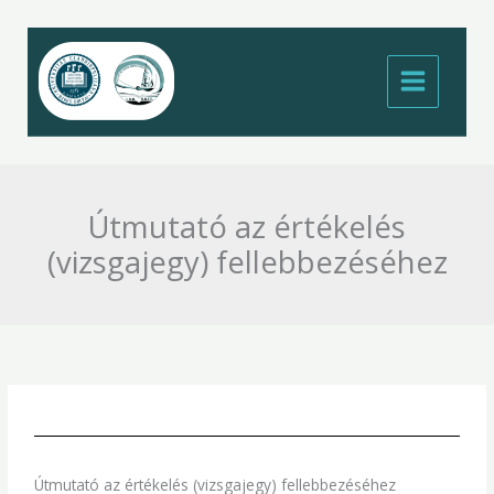
Skip
to
content
Útmutató az értékelés
(vizsgajegy) fellebbezéséhez
Útmutató az értékelés (vizsgajegy) fellebbezéséhez