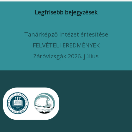
Legfrisebb bejegyzések
Tanárképző Intézet értesítése
FELVÉTELI EREDMÉNYEK
Záróvizsgák 2026. július