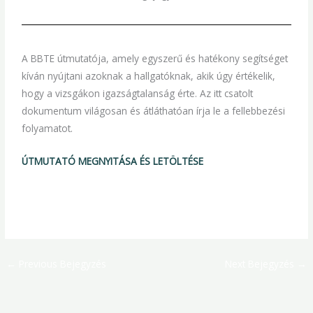
A BBTE útmutatója, amely egyszerű és hatékony segítséget
kíván nyújtani azoknak a hallgatóknak, akik úgy értékelik,
hogy a vizsgákon igazságtalanság érte. Az itt csatolt
dokumentum világosan és átláthatóan írja le a fellebbezési
folyamatot.
ÚTMUTATÓ MEGNYITÁSA ÉS LETÖLTÉSE
←
Previous Bejegyzés
Next Bejegyzés
→